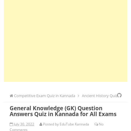
Competitive Exam Quiz in Kannada
Ancient History Quiz
General Knowledge (GK) Question
CET Quiz
CTET Quiz
FDA Quiz
Geography Quiz
GPSTR Quiz
Answers Quiz in Kannada for All Exams
History Quiz
HSTR Quiz
KAS Quiz
KPSC Quiz
Police
July 30, 2022
Posted by
EduTube Kannada
No
Comments