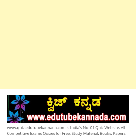
www.quiz.edutubekannada.com is India's No. 01 Quiz Website. All
Competitive Exams Quizes for Free, Study Material, Books, Papers,