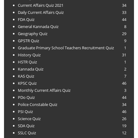
Current Affairs Quiz 2021
34
Daily Current Affairs Quiz
33
FDA Quiz
44
General Kannada Quiz
8
Geography Quiz
29
GPSTR Quiz
9
Graduate Primary School Teachers Recruitment Quiz
1
History Quiz
31
HSTR Quiz
1
Kannada Quiz
2
KAS Quiz
7
KPSC Quiz
46
Monthly Current Affairs Quiz
3
PDo Quiz
44
Police Constable Quiz
34
PSI Quiz
46
Science Quiz
26
SDA Quiz
19
SSLC Quiz
12