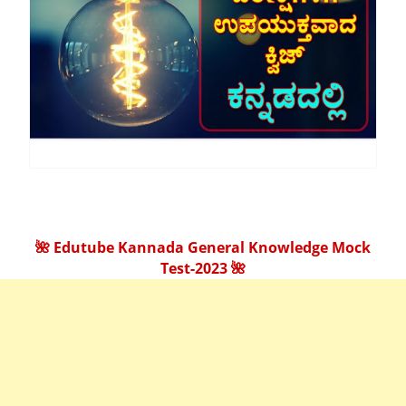
🌺 Edutube Kannada General Knowledge Mock
Test-2023 🌺