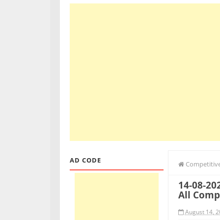
AD CODE
Competitive
14-08-202
Affairs Quiz
All Comp
August 14, 