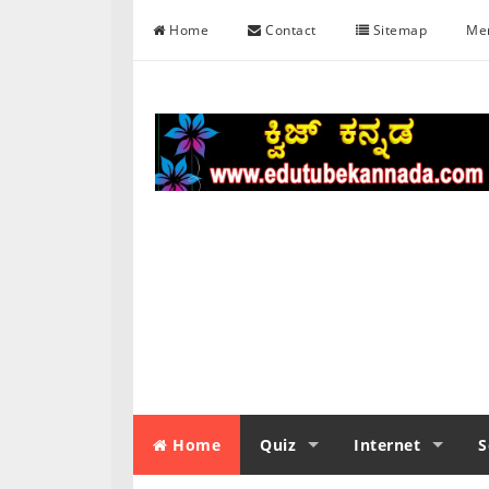
Skip to content
Home
Contact
Sitemap
Me
Home
Quiz
Internet
S