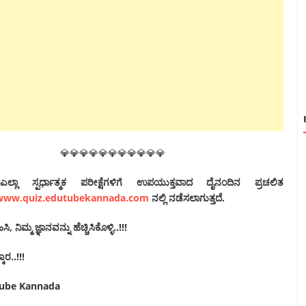
💎💎💎💎💎💎💎💎💎💎💎
ಲಾ ಸ್ಪರ್ಧಾತ್ಮಕ ಪರೀಕ್ಷೆಗಳಿಗೆ ಉಪಯುಕ್ತವಾದ ದೈನಂದಿನ ಪ್ರಚಲಿತ
www.quiz.edutubekannada.com
ನಲ್ಲಿ ನಡೆಸಲಾಗುತ್ತದೆ‌.
 ನಿಮ್ಮ ಜ್ಞಾನವನ್ನು ಹೆಚ್ಚಿಸಿಕೊಳ್ಳಿ..!!!
ಾರ..!!!
tube Kannada