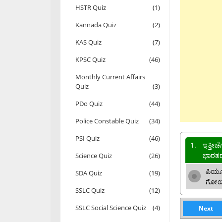
HSTR Quiz
(1)
Kannada Quiz
(2)
KAS Quiz
(7)
KPSC Quiz
(46)
Monthly Current Affairs
Quiz
(3)
PDo Quiz
(44)
Police Constable Quiz
(34)
PSI Quiz
(46)
1.
ಇತ್ತೀಚ
ಭಾರತದ
Science Quiz
(26)
ಪಿಯ
SDA Quiz
(19)
ಗೋ
SSLC Quiz
(12)
SSLC Social Science Quiz
(4)
Next