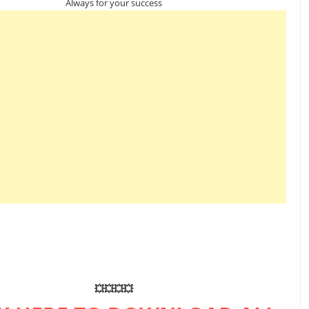
Always for your success
💥💥💥💥