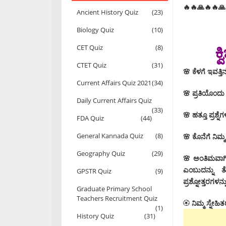
🔥🔥🙏🔥🔥🙏
Ancient History Quiz
(23)
Biology Quiz
(10)
ಕ
CET Quiz
(8)
CTET Quiz
(31)
🌸 ಕೆಳಗೆ ಇವತ್ತ
Current Affairs Quiz 2021
(34)
🌸 ಪ್ರತಿಯೊಂದು ಪ
Daily Current Affairs Quiz
(33)
🌸 ಹತ್ತೂ ಪ್ರಶ್
FDA Quiz
(44)
General Kannada Quiz
(8)
🌸 ಕೊನೆಗೆ ನಿಮ್ಮ
Geography Quiz
(29)
🌸
ಅಂತಿಮವಾಗಿ
ಎಂಬುದನ್ನು ತ
GPSTR Quiz
(9)
ಪ್ರಶ್ನೋತ್ತರಗಳ
Graduate Primary School
Teachers Recruitment Quiz
🏵
ನಿಮ್ಮ ಸ್ನೇಹಿ
(1)
History Quiz
(31)