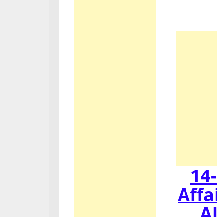
14-
Affa
A