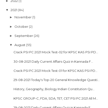
2022
(1)
►
2021
(84)
▼
November
(1)
►
October
(2)
►
September
(26)
►
August
(55)
▼
Crack PSI PC 2021 Mock Test-02 for KPSC KAS PSI PD...
30-08-2021 Daily Current Affairs Quiz in Kannada F...
Crack PSI PC 2021 Mock Test-01 for KPSC KAS PSI PD...
29-08-2021 Today's Top-20 General Knowledge Questi...
History, Geography, Biology Indian Constitution Qu...
KPSC GROUP-C, FDA, SDA, TET, CET PSI PC 2021 All M...
29-08-2021 Daily Current Affairs Quiz in Kannada F...