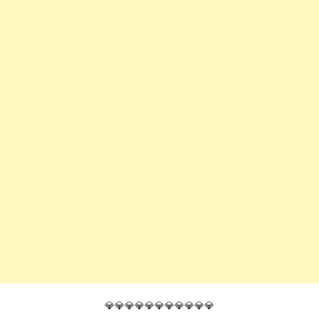
💎💎💎💎💎💎💎💎💎💎💎