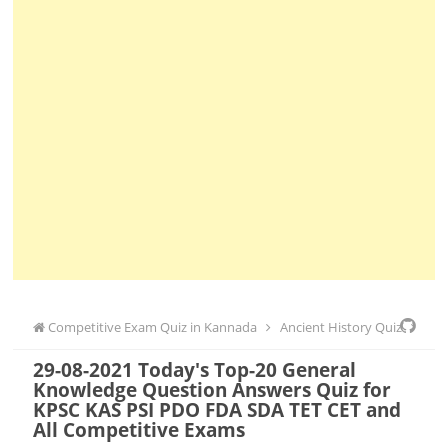
Competitive Exam Quiz in Kannada
Ancient History Quiz
29-08-2021 Today's Top-20 General
Biology Quiz
FDA Quiz
Geography Quiz
History Quiz
KPSC
Knowledge Question Answers Quiz for
KPSC KAS PSI PDO FDA SDA TET CET and
Quiz
PDo Quiz
Police Constable Quiz
PSI Quiz
Science
All Competitive Exams