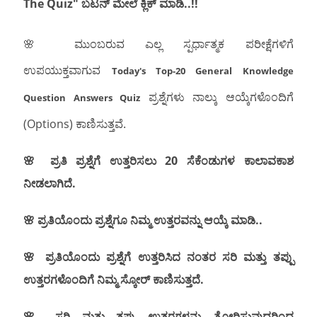
The Quiz" ಬಟನ್ ಮೇಲೆ ಕ್ಲಿಕ್ ಮಾಡಿ..!!
🌸
ಮುಂಬರುವ ಎಲ್ಲ ಸ್ಪರ್ಧಾತ್ಮಕ ಪರೀಕ್ಷೆಗಳಿಗೆ
ಉಪಯುಕ್ತವಾಗುವ
Today's Top-20 General Knowledge
ಪ್ರಶ್ನೆಗಳು ನಾಲ್ಕು ಆಯ್ಕೆಗಳೊಂದಿಗೆ
Question Answers Quiz
(Options) ಕಾಣಿಸುತ್ತವೆ.
🌸 ಪ್ರತಿ ಪ್ರಶ್ನೆಗೆ ಉತ್ತರಿಸಲು 20 ಸೆಕೆಂಡುಗಳ ಕಾಲಾವಕಾಶ
ನೀಡಲಾಗಿದೆ.
🌸 ಪ್ರತಿಯೊಂದು ಪ್ರಶ್ನೆಗೂ ನಿಮ್ಮ ಉತ್ತರವನ್ನು ಆಯ್ಕೆ ಮಾಡಿ..
🌸
ಪ್ರತಿಯೊಂದು
ಪ್ರಶ್ನೆಗೆ ಉತ್ತರಿಸಿದ ನಂತರ
ಸರಿ ಮತ್ತು ತಪ್ಪು
ಉತ್ತರಗಳೊಂದಿಗೆ ನಿಮ್ಮ ಸ್ಕೋರ್ ಕಾಣಿಸುತ್ತದೆ.
🌸
ಸರಿ ಮತ್ತು ತಪ್ಪು
ಉತ್ತರಗಳನ್ನು ತೋರಿಸುವುದರಿಂದ