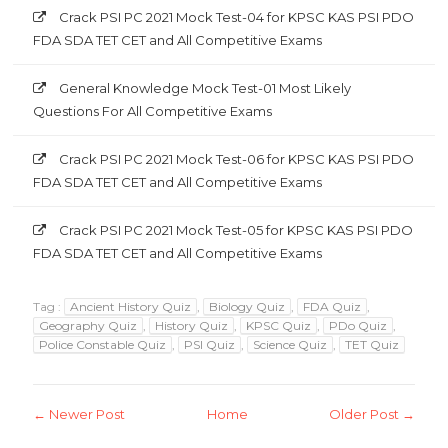
Crack PSI PC 2021 Mock Test-04 for KPSC KAS PSI PDO
FDA SDA TET CET and All Competitive Exams
General Knowledge Mock Test-01 Most Likely
Questions For All Competitive Exams
Crack PSI PC 2021 Mock Test-06 for KPSC KAS PSI PDO
FDA SDA TET CET and All Competitive Exams
Crack PSI PC 2021 Mock Test-05 for KPSC KAS PSI PDO
FDA SDA TET CET and All Competitive Exams
Tag :
Ancient History Quiz
,
Biology Quiz
,
FDA Quiz
,
Geography Quiz
,
History Quiz
,
KPSC Quiz
,
PDo Quiz
,
Police Constable Quiz
,
PSI Quiz
,
Science Quiz
,
TET Quiz
← Newer Post
Home
Older Post →