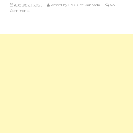
Quiz
TET Quiz
August 29, 2021
Posted by
EduTube Kannada
No
Comments