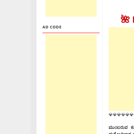
🌺
AD CODE
💎💎💎💎💎💎
ಮುಂಬರುವ ಕರ್