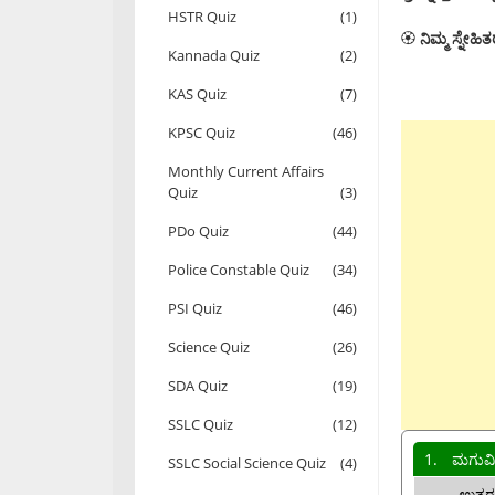
HSTR Quiz
(1)
🏵
ನಿಮ್ಮ ಸ್ನೇಹಿ
Kannada Quiz
(2)
KAS Quiz
(7)
KPSC Quiz
(46)
Monthly Current Affairs
Quiz
(3)
PDo Quiz
(44)
Police Constable Quiz
(34)
PSI Quiz
(46)
Science Quiz
(26)
SDA Quiz
(19)
SSLC Quiz
(12)
1.
ಮಗುವಿ
SSLC Social Science Quiz
(4)
ಉತ್ತರ