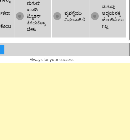
ಮಗುವು
ಮಗುವು
ಖಾಸಗಿ
ಪಕವಾ
ವ್ಯವಸ್ಥೆಯು
ಅಧ್ಯಯನಕ್ಕೆ
ಟ್ಯೂಶನ್
ವಿಫಲವಾಗಿದೆ
ಹೊಂದಿಕೆಯಾ
ತೆಗೆದುಕೊಳ್ಳ
ಸಿಕೊಂಡಿ
ಗಿಲ್ಲ
ಬೇಕು
Always for your success