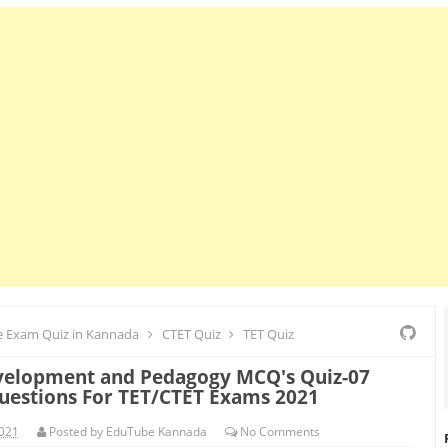
 Exam Quiz in Kannada
CTET Quiz
TET Quiz
velopment and Pedagogy MCQ's Quiz-07
uestions For TET/CTET Exams 2021
2021
Posted by
EduTube Kannada
No
Comments