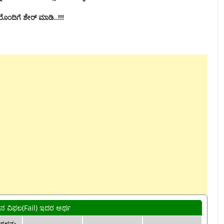
ತರೊಂದಿಗೆ ಶೇರ್ ಮಾಡಿ..!!!
ನ ವಿಫಲ(Fail) ಇದರ ಅರ್ಥ
ಗಳನ್ನು