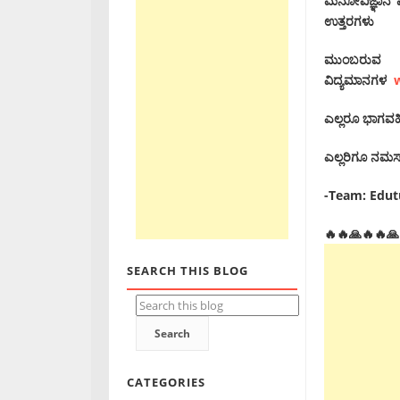
ಮನೋವಿಜ್ಞಾನ ಮ
ಉತ್ತರಗಳು
ಮುಂಬರುವ ಎಲ್
ವಿದ್ಯಮಾನಗಳ
ಎಲ್ಲರೂ ಭಾಗವಹಿಸಿ,
ಎಲ್ಲರಿಗೂ ನಮಸ್ಕ
-Team: Edu
🔥🔥🙏🔥🔥🙏
SEARCH THIS BLOG
CATEGORIES