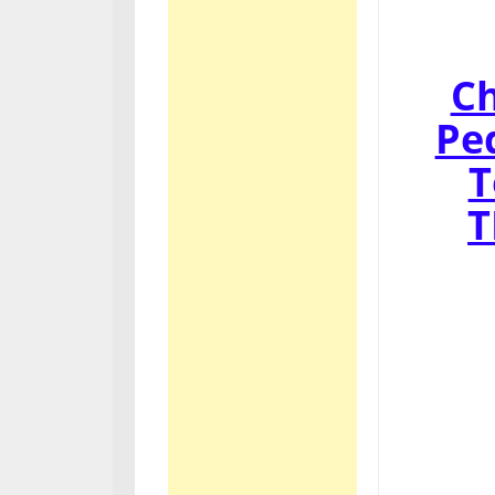
Ch
Pe
T
T