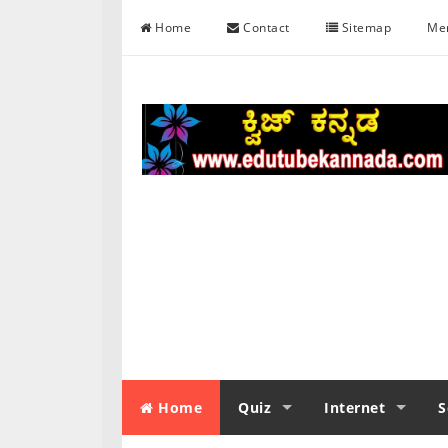
Skip to content
Home
Contact
Sitemap
Me
Home
Quiz
Internet
S